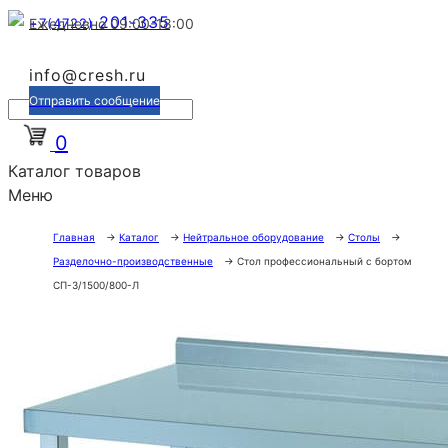
201-335
+7(4722)
Ежедневно 09:00-18:00
info@cresh.ru
Отправить сообщение
0
Каталог товаров
Меню
Главная
→
Каталог
→
Нейтральное оборудование
→
Столы
→
Разделочно-производственные
→
Стол профессиональный с бортом
СП-3/1500/800-Л