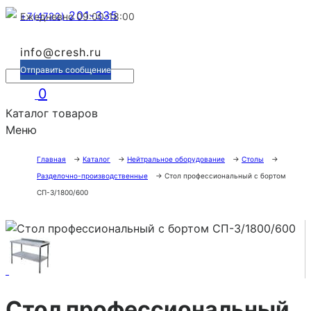
201-335
+7(4722)
Ежедневно 09:00-18:00
info@cresh.ru
Отправить сообщение
0
Каталог товаров
Меню
Главная
→
Каталог
→
Нейтральное оборудование
→
Столы
→
Разделочно-производственные
→
Стол профессиональный с бортом
СП-3/1800/600
Стол профессиональный