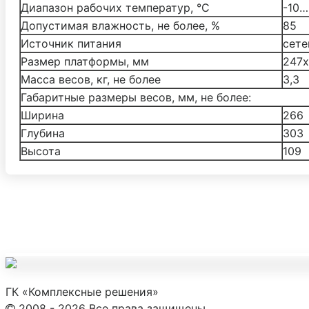
Диапазон рабочих температур, °С
-10
Допустимая влажность, не более, %
85
Источник питания
сете
Размер платформы, мм
247х
Масса весов, кг, не более
3,3
Габаритные размеры весов, мм, не более:
Ширина
266
Глубина
303
Высота
109
ГК «Комплексные решения»
2008 - 2026 Все права защищены