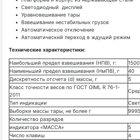
Светодиодный дисплей
Уравновешивание тары
Взвешивание нестабильных грузов
Автоматическое отключение
Автоматический переход в ждущий режим
Технические характеристики:
Наибольший предел взвешивания (НПВ), г:
1500
Наименьший предел взвешивания (НмПВ), г
40
Дискретность отсчета (d) массы, г
5
Класс точности весов по ГОСТ OIML R 76-1-
Сред
2011
Тип индикации
Све
Выборки массы тары, не более г
999
Количество разрядов
индикатора «МАССА»
5
Число клавиш
4