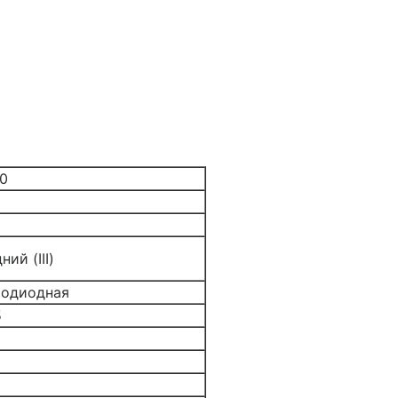
0
ний (III)
тодиодная
5