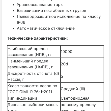
Уравновешивание тары
Взвешивание нестабильных грузов
Пылеводозащитное исполнение по классу
IP66
Автоматическое отключение
Технические характеристики:
Наибольший предел
10000
взвешивания (НПВ), г:
Наименьший предел
20d
взвешивания (НмПВ), г
Дискретность отсчета (d)
5
массы, г
Класс точности весов по
Средний (III)
ГОСТ OIML R 76-1-2011
Тип индикации
Светодиодная
Диапазон выборки массы
по всему пределу
тары, г
взвешивания