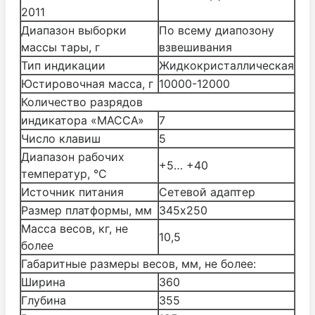
2011
Диапазон выборки
По всему диапозону
массы тары, г
взвешивания
Тип индикации
Жидкокристаллическая
Юстировочная масса, г
10000-12000
Количество разрядов
индикатора «МАССА»
7
Число клавиш
5
Диапазон рабочих
+5… +40
температур, °С
Источник питания
Cетевой адаптер
Размер платформы, мм
345х250
Масса весов, кг, не
10,5
более
Габаритные размеры весов, мм, не более:
Ширина
360
Глубина
355