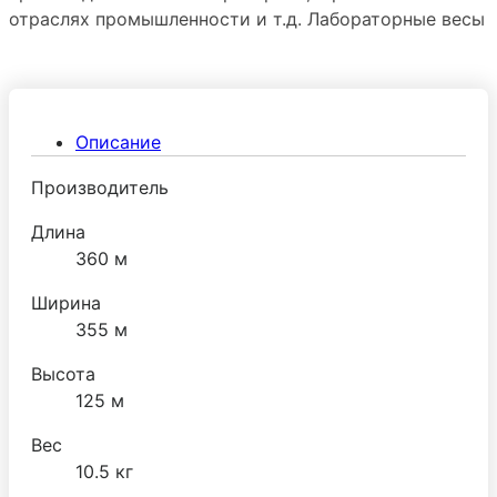
отраслях промышленности и т.д. Лабораторные весы
CAS CBX — это высокоточный и функциональный
инструмент для измерения массы образцов с
минимальными погрешностями.
Описание
Производитель
Длина
360 м
Ширина
355 м
Высота
125 м
Вес
10.5 кг