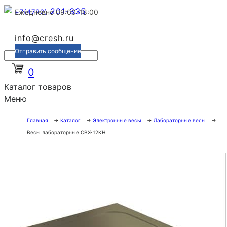
201-335
+7(4722)
Ежедневно 09:00-18:00
info@cresh.ru
Отправить сообщение
0
Каталог товаров
Меню
Главная
→
Каталог
→
Электронные весы
→
Лабораторные весы
→
Весы лабораторные CBX-12KH