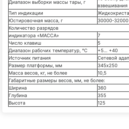
Диапазон выборки массы тары, г
взвешивания
Тип индикации
Жидкокриста
Юстировочная масса, г
30000-32000
Количество разрядов
индикатора «МАССА»
7
Число клавиш
5
Диапазон рабочих температур, °С
+5… +40
Источник питания
Cетевой ада
Размер платформы, мм
345х250
Масса весов, кг, не более
10,5
Габаритные размеры весов, мм, не более:
Ширина
360
Глубина
355
Высота
125