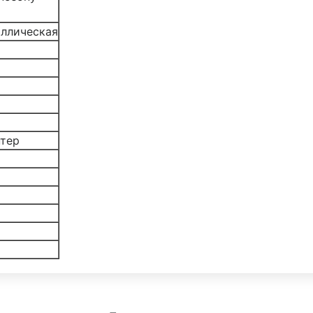
ллическая
птер