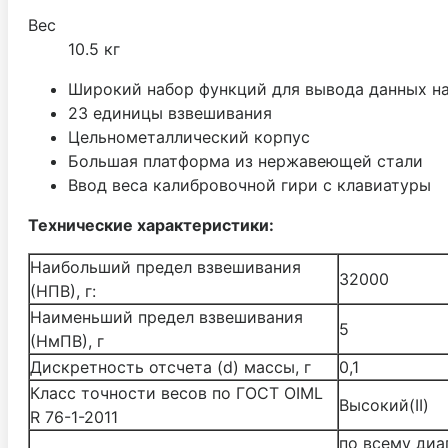
Вес
10.5 кг
Широкий набор функций для вывода данных на
23 единицы взвешивания
Цельнометаллический корпус
Большая платформа из нержавеющей стали
Ввод веса калибровочной гири с клавиатуры
Технические характеристики:
Наибольший предел взвешивания
32000
(НПВ), г:
Наименьший предел взвешивания
5
(НмПВ), г
Дискретность отсчета (d) массы, г
0,1
Класс точности весов по ГОСТ OIML
Высокий(II)
R 76-1-2011
по всему диа