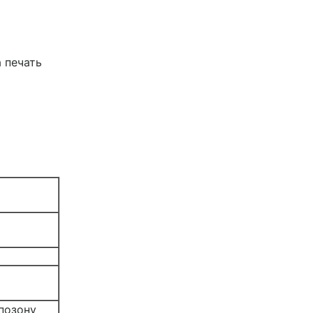
 печать
позону