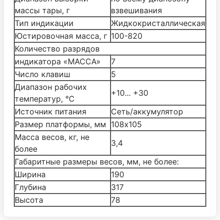
массы тары, г
взвешивания
Тип индикации
Жидкокристаллическая
Юстировочная масса, г
100-820
Количество разрядов
индикатора «МАССА»
7
Число клавиш
5
Диапазон рабочих
+10... +30
температур, °С
Источник питания
Cеть/аккумулятор
Размер платформы, мм
108х105
Масса весов, кг, не
3,4
более
Габаритные размеры весов, мм, не более:
Ширина
190
Глубина
317
Высота
78