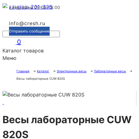
201-335
+7(4722)
Ежедневно 09:00-18:00
info@cresh.ru
Отправить сообщение
0
Каталог товаров
Меню
Главная
→
Каталог
→
Электронные весы
→
Лабораторные весы
→
Весы лабораторные CUW 820S
Весы лабораторные CUW
820S