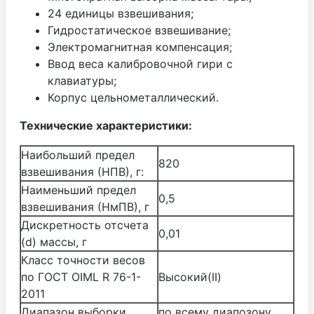
24 единицы взвешивания;
Гидростатическое взвешивание;
Электромагнитная компенсация;
Ввод веса калибровочной гири с
клавиатуры;
Корпус цельнометаллический.
Технические характеристики:
Наибольший предел
820
взвешивания (НПВ), г:
Наименьший предел
0,5
взвешивания (НмПВ), г
Дискретность отсчета
0,01
(d) массы, г
Класс точности весов
по ГОСТ OIML R 76-1-
Высокий(II)
2011
Диапазон выборки
по всему диапозону