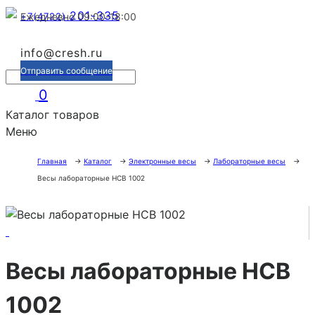
201-335
+7(4722)
Ежедневно 09:00-18:00
info@cresh.ru
Отправить сообщение
0
Каталог товаров
Меню
Главная
→
Каталог
→
Электронные весы
→
Лабораторные весы
→
Весы лабораторные HCB 1002
Весы лабораторные HCB
1002