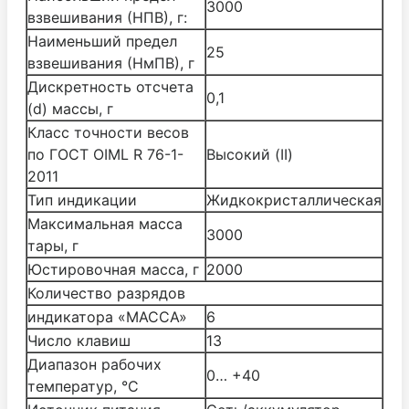
3000
взвешивания (НПВ), г:
Наименьший предел
25
взвешивания (НмПВ), г
Дискретность отсчета
0,1
(d) массы, г
Класс точности весов
по ГОСТ OIML R 76-1-
Высокий (II)
2011
Тип индикации
Жидкокристаллическая
Максимальная масса
3000
тары, г
Юстировочная масса, г
2000
Количество разрядов
индикатора «МАССА»
6
Число клавиш
13
Диапазон рабочих
0… +40
температур, °С