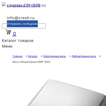
201-335
+7(4722)
Ежедневно 09:00-18:00
info@cresh.ru
Отправить сообщение
0
Каталог товаров
Меню
Главная
→
Каталог
→
Электронные весы
→
Лабораторные весы
→
Весы лабораторные MWP-3000