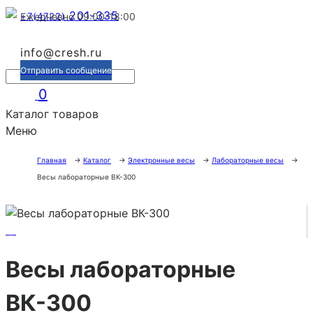
201-335
+7(4722)
Ежедневно 09:00-18:00
info@cresh.ru
Отправить сообщение
0
Каталог товаров
Меню
Главная
→
Каталог
→
Электронные весы
→
Лабораторные весы
→
Весы лабораторные ВК-300
Весы лабораторные
ВК-300