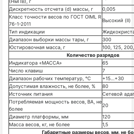
(НмПВ), г
Дискретность отсчета (d) массы, г
0,005
Класс точности весов по ГОСТ OIML R
Высокий (II)
76-1-2011
Тип индикации
Жидкокрист
Диапазон выборки массы тары, г
300
Юстировочная масса, г
100, 125, 200
Количество разрядов
Индикатора «МАССА»
65
Число клавиш
7
Диапазон рабочих температур, °С
+15…+30
Допустимая влажность, не более, %
80
Источник питания
Cетевой ада
Потребляемая мощность весов, ВА, не
20
более
Диаметр платформы, мм
120
Масса весов, кг, не более
1,5
Габаритные размеры весов, мм, не бо