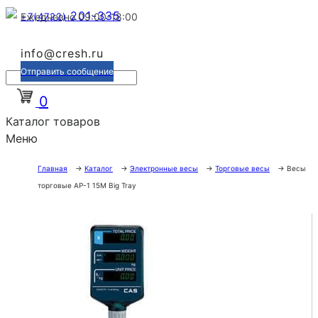
201-335
+7(4722)
Ежедневно 09:00-18:00
info@cresh.ru
Отправить сообщение
0
Каталог товаров
Меню
Главная
→
Каталог
→
Электронные весы
→
Торговые весы
→
Весы
торговые AP-1 15M Big Tray