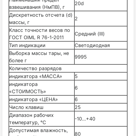
20d
взвешивания (НмПВ), г
Дискретность отсчета (d)
2
массы, г
Класс точности весов по
Средний (III)
ГОСТ OIML R 76-1-2011
Тип индикации
Светодиодная
Выборка массы тары, не
9995
более г
Количество разрядов
индикатора «МАССА»
5
индикатора
6
«СТОИМОСТЬ»
индикатора «ЦЕНА»
6
Число клавиш
25
Диапазон рабочих
-10…+40
температур, °С
Допустимая влажность,
80