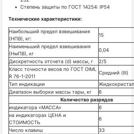
Степень защиты по ГОСТ 14254: IP54
Технические характеристики:
Наибольший предел взвешивания
15
(НПВ), кг:
Наименьший предел взвешивания
0,04
(НмПВ), кг
Дискретность отсчета (d) массы, г
2/5
Класс точности весов по ГОСТ OIML
Средний (III)
R 76-1-2011
Тип индикации
Жидкокристал
Диапазон выборки массы тары, кг
6
Количество разрядов
индикатора «МАССА»
6
на индикаторах ЦЕНА и
6
СТОИМОСТЬ
Число клавиш
33