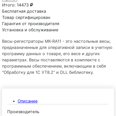
Итого:
14473
Бесплатная доставка
Товар сертифицирован
Гарантия от производителя
Установка и обслуживание
Весы-регистраторы МК-RA11 - это настольные весы,
предназначенные для оперативной записи в учетную
программу данных о товаре, его весе и других
параметрах. Весы поставляются в комплекте с
программным обеспечением, включающим в себя
"Обработку для 1С УТ8.2" и DLL библиотеку.
Функциональные возможности весов-регистраторов
МК-RA11 определяются возможностями терминала-
регистратора RА, входящего в состав данной
модели. Режимы работы весов МК-RA11
Описание
соответствуют типовым операциям по учету
движения товаров: Приём товаров Отпуск товаров
Производитель
Инвентаризация товаров Списание товаров