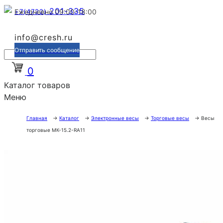
201-335
+7(4722)
Ежедневно 09:00-18:00
info@cresh.ru
Отправить сообщение
0
Каталог товаров
Меню
Главная
→
Каталог
→
Электронные весы
→
Торговые весы
→
Весы
торговые МК-15.2-RA11