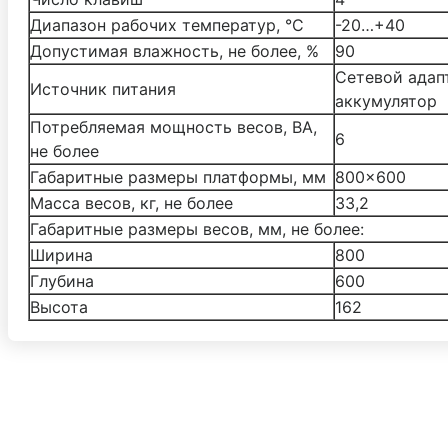
Диапазон рабочих температур, °С
-20…+40
Допустимая влажность, не более, %
90
Cетевой адап
Источник питания
аккумулятор
Потребляемая мощность весов, ВА,
6
не более
Габаритные размеры платформы, мм
800×600
Масса весов, кг, не более
33,2
Габаритные размеры весов, мм, не более:
Ширина
800
Глубина
600
Высота
162