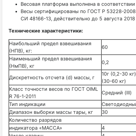
Весовая платформа выполнена в соответствии
Весы сертифицированы по ГОСТ P 53228-2008.
СИ 48166-13, действительно до 5 августа 2018
Технические характеристики:
Наибольший предел взвешивания
60
(НПВ), кг:
Наименьший предел взвешивания
0,2
(НмПВ), кг
10г (0,2-30 кг
Дискретность отсчета (d) массы, г
(30-60 кг)
Класс точности весов по ГОСТ OIML
Средний (III)
R 76-1-2011
Тип индикации
Светодиодны
Диапазон выборки массы тары, кг
30
Количество разрядов
индикатора «МАССА»
4
Число клавиш
4