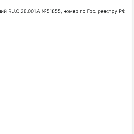
й RU.C.28.001.A №51855, номер по Гос. реестру РФ