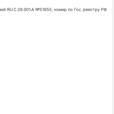
й RU.C.28.001.A №51855, номер по Гос. реестру РФ