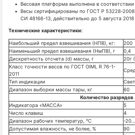
Весовая платформа выполнена в соответствии
Весы сертифицированы по ГОСТ P 53228-2008.
СИ 48166-13, действительно до 5 августа 2018 
Технические характеристики:
Наибольший предел взвешивания (НПВ), кг:
200
Наименьший предел взвешивания (НмПВ), г
0,4
Дискретность отсчета (d) массы, г
20г 
Класс точности весов по ГОСТ OIML R 76-1-
Сред
2011
Тип индикации
Све
Диапазон выборки массы тары, кг
60
Количество разрядов
Индикатора «МАССА»
5
Число клавиш
4
Диапазон рабочих температур, °С
-20
Допустимая влажность, не более, %
90