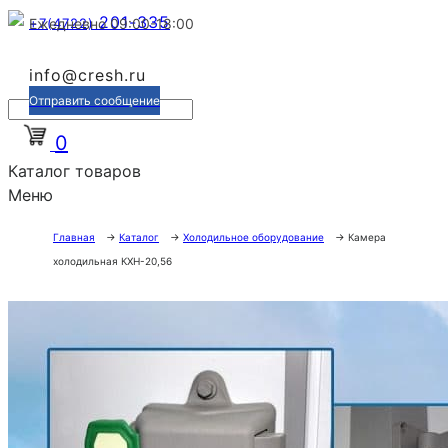
201-335
+7(4722)
Ежедневно 09:00-18:00
info@cresh.ru
Отправить сообщение
0
Каталог товаров
Меню
Главная
→
Каталог
→
Холодильное оборудование
→
Камера
холодильная КХН-20,56