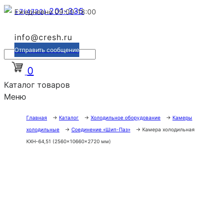
201-335
+7(4722)
Ежедневно 09:00-18:00
info@cresh.ru
Отправить сообщение
0
Каталог товаров
Меню
Главная
→
Каталог
→
Холодильное оборудование
→
Камеры
холодильные
→
Соединение «Шип-Паз»
→
Камера холодильная
КХН-64,51 (2560×10660×2720 мм)