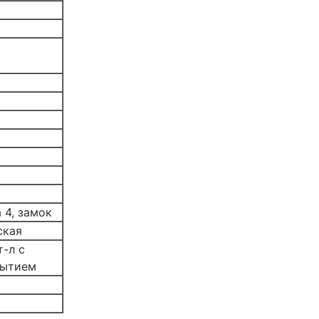
 4, замок
ская
-л с
рытием