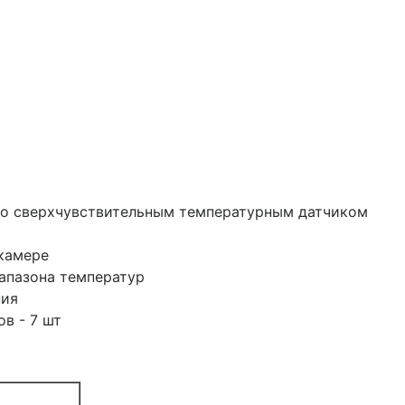
о сверхчувствительным температурным датчиком
камере
иапазона температур
ния
в - 7 шт