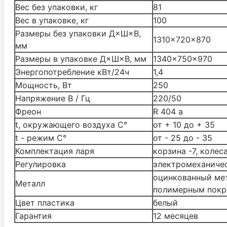
Вес без упаковки, кг
81
Вес в упаковке, кг
100
Размеры без упаковки Д×Ш×В,
1310×720×870
мм
Размеры в упаковке Д×Ш×В, мм
1340×750×970
Энергопотребление кВт/24ч
1,4
Мощность, Вт
250
Напряжение В / Гц
220/50
Фреон
R 404 a
t, окружающего воздуха С°
от + 10 до + 35
t - режим С°
от - 25 до - 35
Комплектация ларя
корзина -7, колеса
Регулировка
электромеханиче
оцинкованный мет
Металл
полимерным пок
Цвет пластика
белый
Гарантия
12 месяцев