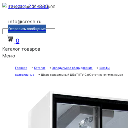
201-335
+7(4722)
Ежедневно 09:00-18:00
info@cresh.ru
Отправить сообщение
0
Каталог товаров
Меню
Главная
→
Каталог
→
Холодильное оборудование
→
Шкафы
холодильные
→
Шкаф холодильный ШВУП1ТУ-0,8К статика эл-мех.замок