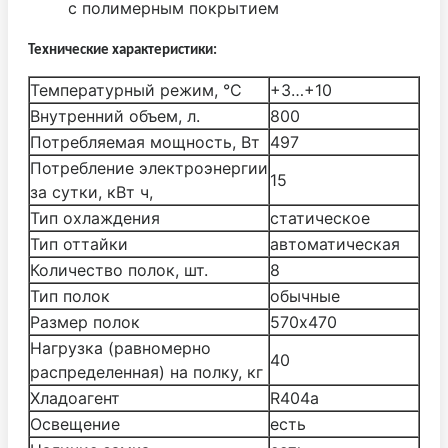
с полимерным покрытием
Технические характеристики:
Температурный режим, °С
+3…+10
Внутренний объем, л.
800
Потребляемая мощность, Вт
497
Потребление электроэнергии
15
за сутки, кВт ч,
Тип охлаждения
статическое
Тип оттайки
автоматическая
Количество полок, шт.
8
Тип полок
обычные
Размер полок
570х470
Нагрузка (равномерно
40
распределенная) на полку, кг
Хладоагент
R404а
Освещение
есть