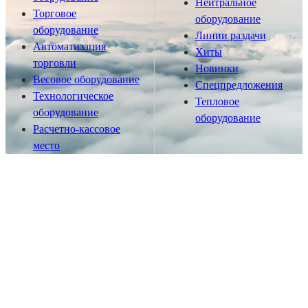
Нейтральное
Торговое
оборудование
оборудование
Линии раздачи
Автоматизация
Хиты
торговли
Новинки
Весовое оборудование
Спецпредложения
Технологическое
Тепловое
оборудование
оборудование
Расчетно-кассовое
место