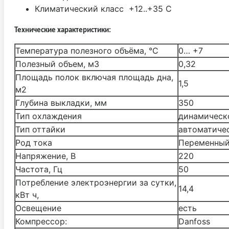
Климатический класс +12..+35 С
Технические характеристики:
Температура полезного объёма, °С
0… +7
Полезный объем, м3
0,32
Площадь полок включая площадь дна,
1,5
м2
Глубина выкладки, мм
350
Тип охлаждения
динамическ
Тип оттайки
автоматиче
Род тока
Переменный
Напряжение, В
220
Частота, Гц
50
Потребление электроэнергии за сутки,
14,4
кВт ч,
Освещение
есть
Компрессор:
Danfoss