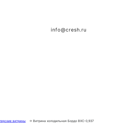
info@cresh.ru
терские витрины
→
Витрина холодильная Бордо ВХС-0,937