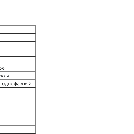
ое
ская
 однофазный