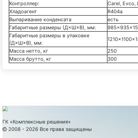
Контроллер:
Carel, Evco,
Хладоагент
R404а
Выпаривание конденсата
есть
Габаритные размеры (Д×Ш×В), мм:
985×935×1
Габаритные размеры в упаковке
1210×1100×1
(Д×Ш×В), мм:
Масса нетто, кг
250
Масса брутто, кг
300
ГК «Комплексные решения»
2008 - 2026 Все права защищены