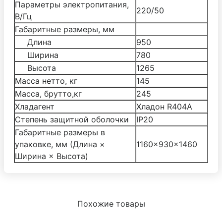
Параметры электропитания,
220/50
В/Гц
Габаритные размеры, мм
Длина
950
Ширина
780
Высота
1265
Масса нетто, кг
145
Масса, брутто,кг
245
Хладагент
Хладон R404А
Степень защитной оболочки
IP20
Габаритные размеры в
упаковке, мм (Длина ×
1160×930×1460
Ширина × Высота)
Похожие товары