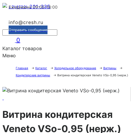
201-335
+7(4722)
Ежедневно 09:00-18:00
info@cresh.ru
Отправить сообщение
0
Каталог товаров
Меню
Главная
→
Каталог
→
Холодильное оборудование
→
Витрины
→
Кондитерские витрины
→
Витрина кондитерская Veneto VSo-0,95 (нерж.)
Витрина кондитерская
Veneto VSo-0,95 (нерж.)