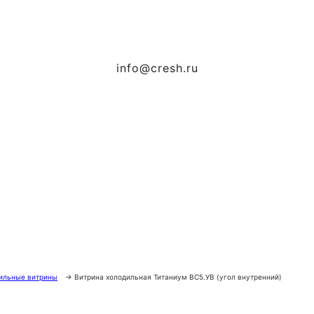
info@cresh.ru
ильные витрины
→
Витрина холодильная Титаниум ВС5.УВ (угол внутренний)