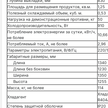
Глубина выкладки, мм
830
Площадь для размещения продуктов, кв.м.
1,25
Полезный охлаждаемый объем, куб. м.
0,53
Нагрузка на демонстрационные противни, кг
50
Холодопроизводительность, Вт
910
Потребление электроэнергии
за сутки, кВт/ч,
10,66
не более
Потребляемый ток, А, не более
2,96
Параметры электропитания, В/Ф/Гц
220/
Габаритные размеры, мм
Длина
1340
Длина без боковин
1230
Ширина
1350
Высота
1255
Масса, кг, не более
114
Хлад
Хладагент
R404
Степень защитной оболочки
IP20