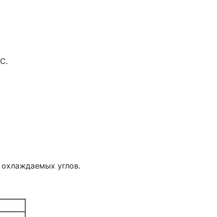
С.
 охлаждаемых углов.
6