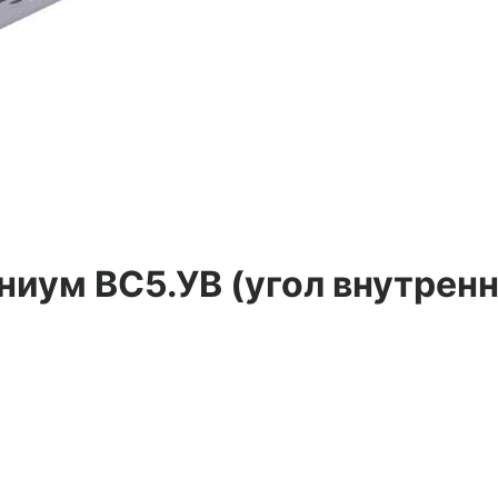
ниум ВС5.УВ (угол внутрен