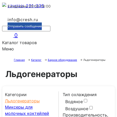
201-335
+7(4722)
Ежедневно 09:00-18:00
info@cresh.ru
Отправить сообщение
0
Каталог товаров
Меню
Главная
→
Каталог
→
Барное оборудование
→
Льдогенераторы
Льдогенераторы
Категории
Тип охлаждения
Льдогенераторы
Водяное
Миксеры для
Воздушное
молочных коктейлей
Производительность,