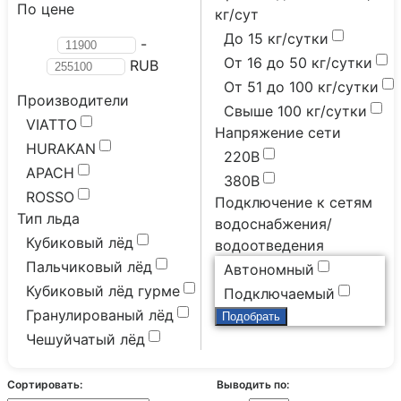
По цене
кг/сут
До 15 кг/сутки
-
От 16 до 50 кг/сутки
RUB
От 51 до 100 кг/сутки
Производители
Свыше 100 кг/сутки
VIATTO
Напряжение сети
HURAKAN
220В
APACH
380В
ROSSO
Подключение к сетям
Тип льда
водоснабжения/
Кубиковый лёд
водоотведения
Пальчиковый лёд
Автономный
Кубиковый лёд гурме
Подключаемый
Гранулированый лёд
Чешуйчатый лёд
Сортировать:
Выводить по: