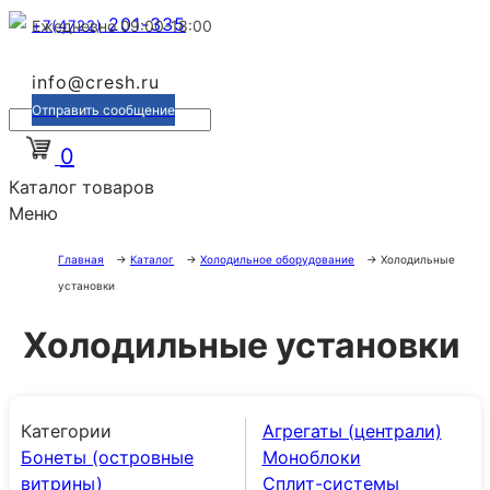
201-335
+7(4722)
Ежедневно 09:00-18:00
info@cresh.ru
Отправить сообщение
0
Каталог товаров
Меню
Главная
→
Каталог
→
Холодильное оборудование
→
Холодильные
установки
Холодильные установки
Категории
Агрегаты (централи)
Бонеты (островные
Моноблоки
витрины)
Сплит-системы