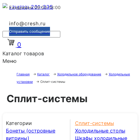
201-335
+7(4722)
Ежедневно 09:00-18:00
info@cresh.ru
Отправить сообщение
0
Каталог товаров
Меню
Главная
→
Каталог
→
Холодильное оборудование
→
Холодильные
установки
→
Сплит-системы
Сплит-системы
Категории
Сплит-системы
Бонеты (островные
Холодильные столы
витрины)
Шкафы холодильные