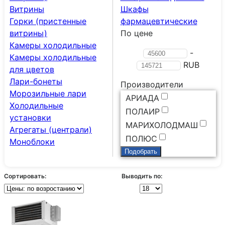
Витрины
Шкафы
Горки (пристенные
фармацевтические
витрины)
По цене
Камеры холодильные
-
Камеры холодильные
RUB
для цветов
Лари-бонеты
Производители
Морозильные лари
АРИАДА
Холодильные
ПОЛАИР
установки
МАРИХОЛОДМАШ
Агрегаты (централи)
ПОЛЮС
Моноблоки
Сортировать:
Выводить по: