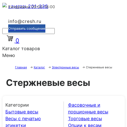
201-335
+7(4722)
Ежедневно 09:00-18:00
info@cresh.ru
Отправить сообщение
0
Каталог товаров
Меню
Главная
→
Каталог
→
Электронные весы
→
Стержневые весы
Стержневые весы
Категории
Фасовочные и
Бытовые весы
порционные весы
Весы с печатью
Торговые весы
этикетки
Опции к весам