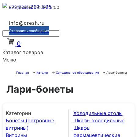
201-335
+7(4722)
Ежедневно 09:00-18:00
info@cresh.ru
Отправить сообщение
0
Каталог товаров
Меню
Главная
→
Каталог
→
Холодильное оборудование
→
Лари-бонеты
Лари-бонеты
Категории
Холодильные столы
Бонеты (островные
Шкафы холодильные
витрины)
Шкафы
Витрины
фармацевтические