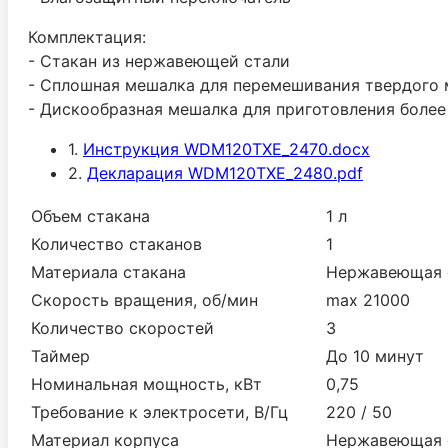
Комплектация:
- Стакан из нержавеющей стали
- Сплошная мешалка для перемешивания твердого
- Дискообразная мешалка для приготовления боле
1.
Инструкция WDM120TXE_2470.docx
2.
Декларация WDM120TXE_2480.pdf
Объем стакана
1 л
Количество стаканов
1
Материала стакана
Нержавеющая 
Скорость вращения, об/мин
maх 21000
Количество скоростей
3
Таймер
До 10 минут
Номинальная мощность, кВт
0,75
Требование к электросети, В/Гц
220 / 50
Материал корпуса
Нержавеющая 