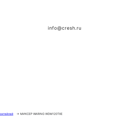
info@cresh.ru
октейлей
→
МИКСЕР WARING WDM120TXE