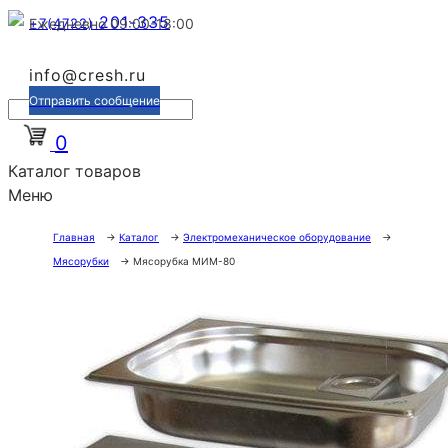
201-335
+7(4722)
Ежедневно 09:00-18:00
info@cresh.ru
Отправить сообщение
0
Каталог товаров
Меню
Главная
→
Каталог
→
Электромеханическое оборудование
→
Мясорубки
→
Мясорубка МИМ-80