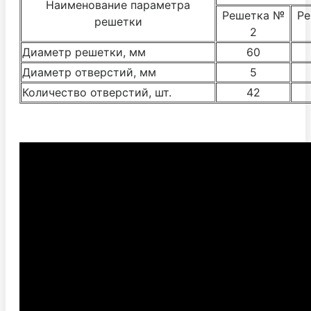
Наименование параметра
Решетка №
Ре
решетки
2
Диаметр решетки, мм
60
Диаметр отверстий, мм
5
Количество отверстий, шт.
42