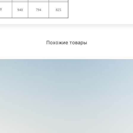
40
940
794
825
Похожие товары