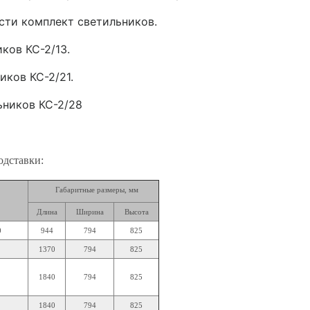
сти комплект светильников.
ков КС-2/13.
иков КС-2/21.
ьников КС-2/28
одставки:
Габаритные размеры, мм
Длина
Ширина
Высота
0
944
794
825
1370
794
825
1840
794
825
1840
794
825