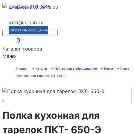
201-335
+7(4722)
Ежедневно 09:00-18:00
info@cresh.ru
Отправить сообщение
0
Каталог товаров
Меню
Главная
→
Каталог
→
Нейтральное оборудование
→
Полки
→
Полка
кухонная для тарелок ПКТ-650-Э
Полка кухонная для
тарелок ПКТ- 650-Э