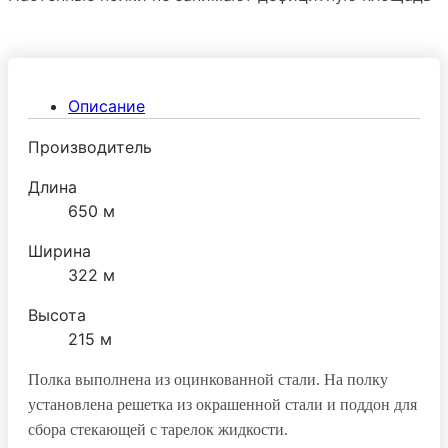
пола, удобны во время работы, так как могут быть
размещены в непосредственной близости от
рабочего места.
Описание
Производитель
Длина
650 м
Ширина
322 м
Высота
215 м
Полка выполнена из оцинкованной стали. На полку
установлена решетка из окрашенной стали и поддон для
сбора стекающей с тарелок жидкости.