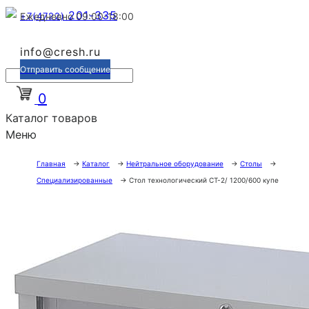
201-335
+7(4722)
Ежедневно 09:00-18:00
info@cresh.ru
Отправить сообщение
0
Каталог товаров
Меню
Главная
→
Каталог
→
Нейтральное оборудование
→
Столы
→
Специализированные
→
Стол технологический СТ-2/ 1200/600 купе