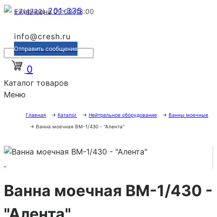
201-335
+7(4722)
Ежедневно 09:00-18:00
info@cresh.ru
Отправить сообщение
0
Каталог товаров
Меню
Главная
→
Каталог
→
Нейтральное оборудование
→
Ванны моечные
→
Ванна моечная ВМ-1/430 - "Алента"
Ванна моечная ВМ-1/430 -
"Алента"