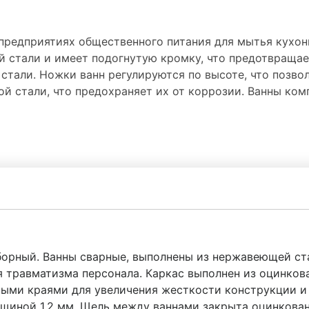
 предприятиях общественного питания для мытья кухо
 стали и имеет подогнутую кромку, что предотвращае
тали. Ножки ванн регулируются по высоте, что позвол
й стали, что предохраняет их от коррозии. Ванны ко
зборный. Ванны сварные, выполнены из нержавеющей ст
травматизма персонала. Каркас выполнен из оцинкова
ными краями для увеличения жесткости конструкции и
лщиной 1,2 мм. Щель между ваннами закрыта оцинкова