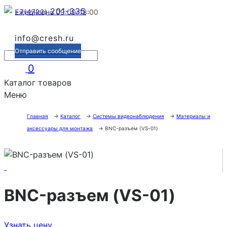
201-335
+7(4722)
Ежедневно 09:00-18:00
info@cresh.ru
Отправить сообщение
0
Каталог товаров
Меню
Главная
→
Каталог
→
Системы видеонаблюдения
→
Материалы и
аксессуары для монтажа
→
BNC-разъем (VS-01)
BNC-разъем (VS-01)
Узнать цену