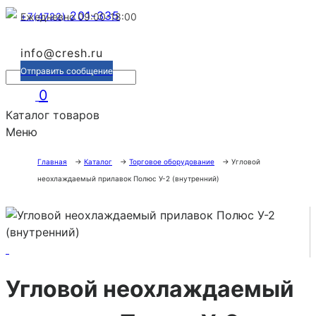
201-335
+7(4722)
Ежедневно 09:00-18:00
info@cresh.ru
Отправить сообщение
0
Каталог товаров
Меню
Главная
→
Каталог
→
Торговое оборудование
→
Угловой
неохлаждаемый прилавок Полюс У-2 (внутренний)
Угловой неохлаждаемый