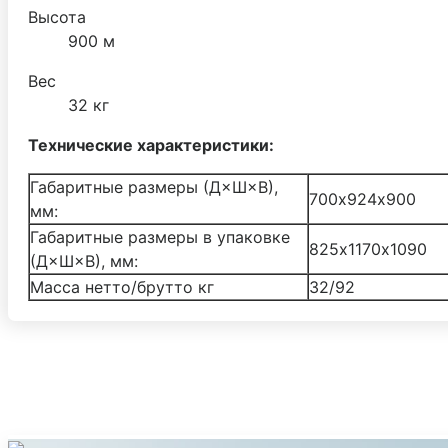
Высота
900 м
Вес
32 кг
Технические характеристики:
Габаритные размеры (Д×Ш×В),
700х924х900
мм:
Габаритные размеры в упаковке
825х1170х1090
(Д×Ш×В), мм:
Масса нетто/брутто кг
32/92