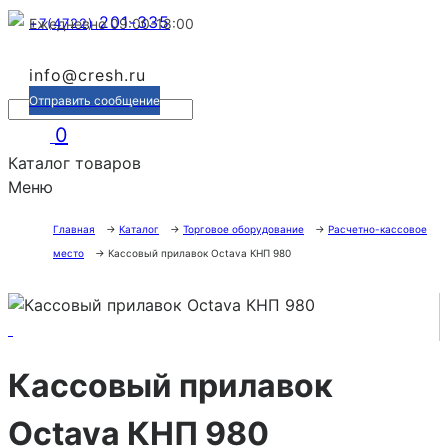
201-335
+7(4722)
Ежедневно 09:00-18:00
info@cresh.ru
Отправить сообщение
0
Каталог товаров
Меню
Главная
→
Каталог
→
Торговое оборудование
→
Расчетно-кассовое
место
→
Кассовый прилавок Octava КНП 980
Кассовый прилавок
Octava КНП 980