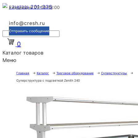
201-335
+7(4722)
Ежедневно 09:00-18:00
info@cresh.ru
Отправить сообщение
0
Каталог товаров
Меню
Главная
→
Каталог
→
Торговое оборудование
→
Суперструктуры
→
Суперструктура с подсветкой Zenith 240