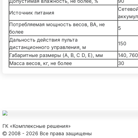
Допустимая влажность, не более, %
90
Cетевой
Источник питания
аккумул
Потребляемая мощность весов, ВА, не
5
более
Дальность действия пульта
150
дистанционного управления, м
Габаритные размеры (A, B, C D, E), мм
140, 760
Масса весов, кг, не более
30
ГК «Комплексные решения»
2008 - 2026 Все права защищены