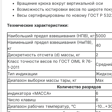
Вращение крюка вокруг вертикальной оси
Возможность юстировки весов по широте поку
Весы сертифицированы по новому ГОСТ P 53228
Технические характеристики:
Наибольший предел взвешивания (НПВ), кг:
5000
Наименьший предел взвешивания (НмПВ),
40
кг
Дискретность отсчета (d) массы, кг
2
Класс точности весов по ГОСТ OIML R 76-
Средний 
1-2011
Тип индикации
Жидкок
Диапазон выборки массы тары, кг
Мах
Количество разрядов
индикатора «МАССА»
6
Число клавиш
6
Диапазон рабочих температур, °С
-10…+3