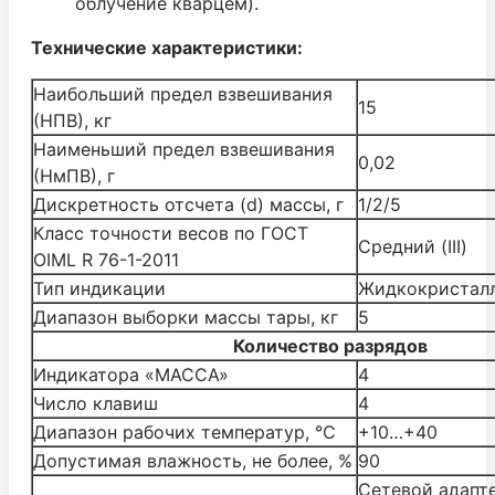
облучение кварцем).
Технические характеристики:
Наибольший предел взвешивания
15
(НПВ), кг
Наименьший предел взвешивания
0,02
(НмПВ), г
Дискретность отсчета (d) массы, г
1/2/5
Класс точности весов по ГОСТ
Средний (III)
OIML R 76-1-2011
Тип индикации
Жидкокристал
Диапазон выборки массы тары, кг
5
Количество разрядов
Индикатора «МАССА»
4
Число клавиш
4
Диапазон рабочих температур, °С
+10…+40
Допустимая влажность, не более, %
90
Cетевой адапте