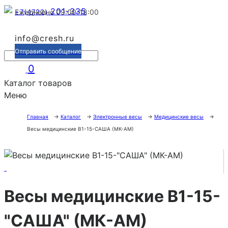
201-335
+7(4722)
Ежедневно 09:00-18:00
info@cresh.ru
Отправить сообщение
0
Каталог товаров
Меню
Главная
→
Каталог
→
Электронные весы
→
Медицинские весы
→
Весы медицинские В1-15-САША (МК-АМ)
Весы медицинские В1-15-
"САША" (МК-АМ)