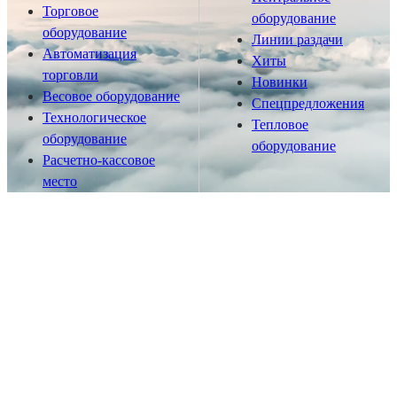
Торговое
оборудование
оборудование
Линии раздачи
Автоматизация
Хиты
торговли
Новинки
Весовое оборудование
Спецпредложения
Технологическое
Тепловое
оборудование
оборудование
Расчетно-кассовое
место