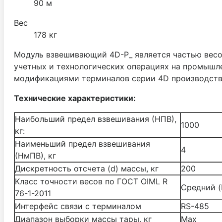
90 м
Вес
178 кг
Модуль взвешивающий 4D-P_ является частью весо
учетных и технологических операциях на промышл
модификациями терминалов серии 4D производств
Технические характеристики:
Наибольший предел взвешивания (НПВ),
1000
кг:
Наименьший предел взвешивания
4
(НмПВ), кг
Дискретность отсчета (d) массы, кг
200
Класс точности весов по ГОСТ OIML R
Средний (I
76-1-2011
Интерфейс связи с терминалом
RS-485
Диапазон выборки массы тары, кг
Mах