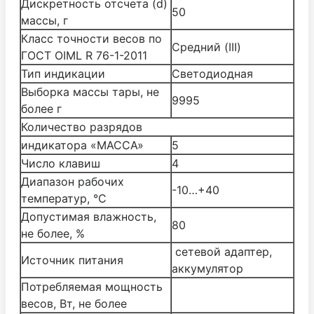
Дискретность отсчета (d)
50
массы, г
Класс точности весов по
Средний (III)
ГОСТ OIML R 76-1-2011
Тип индикации
Светодиодная
Выборка массы тары, не
9995
более г
Количество разрядов
индикатора «МАССА»
5
Число клавиш
4
Диапазон рабочих
-10…+40
температур, °С
Допустимая влажность,
80
не более, %
сетевой адаптер,
Источник питания
аккумулятор
Потребляемая мощность
весов, Вт, не более