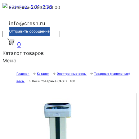
201-335
+7(4722)
Ежедневно 09:00-18:00
info@cresh.ru
Отправить сообщение
0
Каталог товаров
Меню
Главная
→
Каталог
→
Электронные весы
→
Товарные (напольные)
весы
→
Весы товарные CAS DL-100