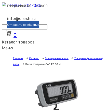
201-335
+7(4722)
Ежедневно 09:00-18:00
info@cresh.ru
Отправить сообщение
0
Каталог товаров
Меню
Главная
→
Каталог
→
Электронные весы
→
Товарные (напольные)
весы
→
Весы товарные CAS PB 30 кг