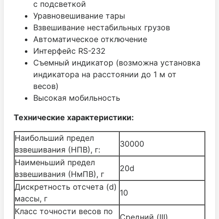
с подсветкой
Уравновешивание тары
Взвешивание нестабильных грузов
Автоматическое отключение
Интерфейс RS-232
Съемный индикатор (возможна установка
индикатора на расстоянии до 1 м от
весов)
Высокая мобильность
Технические характеристики:
Наибольший предел
30000
взвешивания (НПВ), г:
Наименьший предел
20d
взвешивания (НмПВ), г
Дискретность отсчета (d)
10
массы, г
Класс точности весов по
Средний (III)