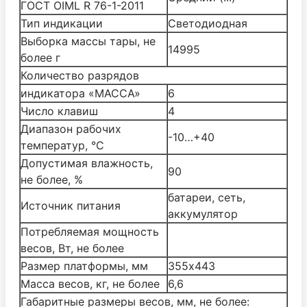
ГОСТ OIML R 76-1-2011
Тип индикации
Светодиодная
Выборка массы тары, не
14995
более г
Количество разрядов
индикатора «МАССА»
6
Число клавиш
4
Диапазон рабочих
-10…+40
температур, °С
Допустимая влажность,
90
не более, %
батареи, сеть,
Источник питания
аккумулятор
Потребляемая мощность
весов, Вт, не более
Размер платформы, мм
355х443
Масса весов, кг, не более
6,6
Габаритные размеры весов, мм, не более: