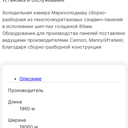
Холодильная камера Марихолодмаш сборно-
разборная из пенополиуретановых сэндвич-панелей
в исполнении шип-паз толщиной 80мм.
Оборудование для производства панелей поставлено
ведущими производителями Сannon, Manny(Италия).
Благодаря сборно-разборной конструкции
холодильную камеру можно преобразовывать путем
добавления новых панелей и демонтировать без
ущерба герметичности стыков. Дверная фурнитура
поставляется ведущим производителем МТН
Описание
(Италия)
Производитель
Длина
1960 м
Ширина
19060 м