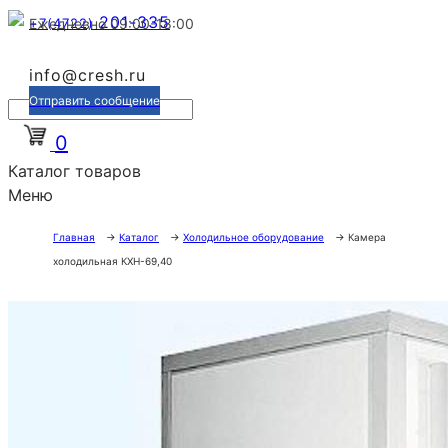
201-335
+7(4722)
Ежедневно 09:00-18:00
info@cresh.ru
Отправить сообщение
0
Каталог товаров
Меню
Главная
→
Каталог
→
Холодильное оборудование
→
Камера
холодильная КХН-69,40