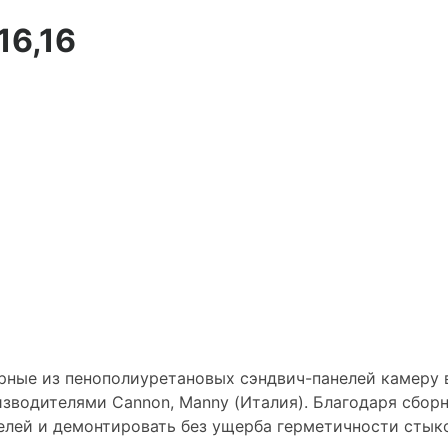
16,16
е из пенополиуретановых сэндвич-панелей камеру в
зводителями Сannon, Manny (Италия). Благодаря сбо
елей и демонтировать без ущерба герметичности стык