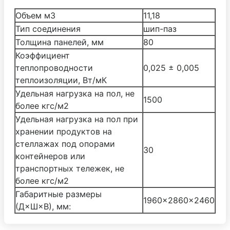
Объем м3
11,18
Тип соединения
шип-паз
Толщина панелей, мм
80
Коэффициент
теплопроводности
0,025 ± 0,005
теплоизоляции, Вт/мК
Удельная нагрузка на пол, не
1500
более кгс/м2
Удельная нагрузка на пол при
хранении продуктов на
стеллажах под опорами
30
контейнеров или
транспортных тележек, не
более кгс/м2
Габаритные размеры
1960×2860×2460
(Д×Ш×В), мм: