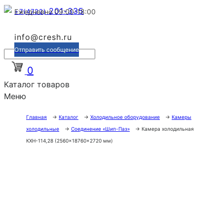
201-335
+7(4722)
Ежедневно 09:00-18:00
info@cresh.ru
Отправить сообщение
0
Каталог товаров
Меню
Главная
→
Каталог
→
Холодильное оборудование
→
Камеры
холодильные
→
Соединение «Шип-Паз»
→
Камера холодильная
КХН-114,28 (2560×18760×2720 мм)