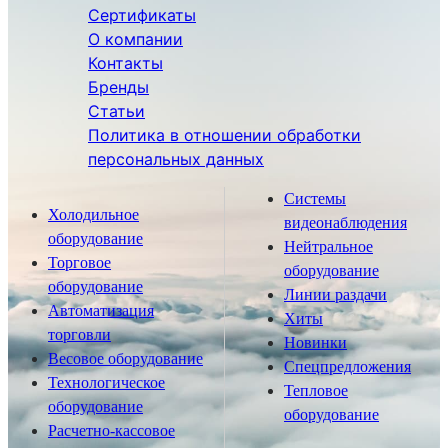
Сертификаты
О компании
Контакты
Бренды
Статьи
Политика в отношении обработки
персональных данных
Системы
Холодильное
видеонаблюдения
оборудование
Нейтральное
Торговое
оборудование
оборудование
Линии раздачи
Автоматизация
Хиты
торговли
Новинки
Весовое оборудование
Спецпредложения
Технологическое
Тепловое
оборудование
оборудование
Расчетно-кассовое