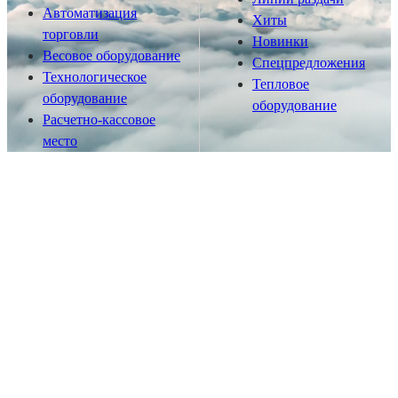
Автоматизация
Хиты
торговли
Новинки
Весовое оборудование
Спецпредложения
Технологическое
Тепловое
оборудование
оборудование
Расчетно-кассовое
место