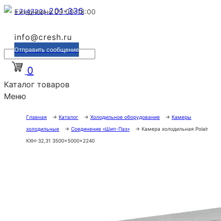
201-335
+7(4722)
Ежедневно 09:00-18:00
info@cresh.ru
Отправить сообщение
0
Каталог товаров
Меню
Главная
→
Каталог
→
Холодильное оборудование
→
Камеры
холодильные
→
Соединение «Шип-Паз»
→
Камера холодильная Polair
КХН-32,31 3500×5000×2240