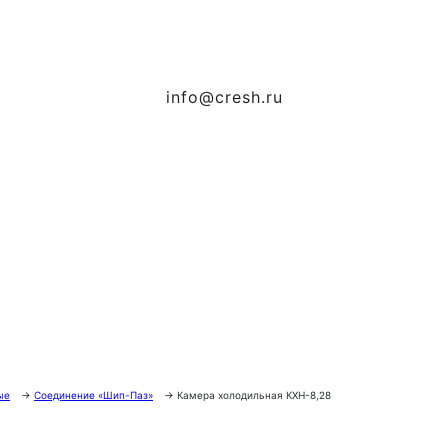
info@cresh.ru
ые
→
Соединение «Шип-Паз»
→
Камера холодильная КХН-8,28