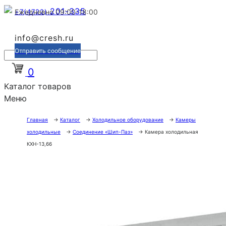
201-335
+7(4722)
Ежедневно 09:00-18:00
info@cresh.ru
Отправить сообщение
0
Каталог товаров
Меню
Главная
→
Каталог
→
Холодильное оборудование
→
Камеры
холодильные
→
Соединение «Шип-Паз»
→
Камера холодильная
КХН-13,66